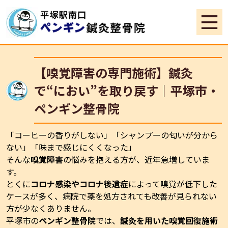
【嗅覚障害の専門施術】鍼灸
で“におい”を取り戻す｜平塚市・
ペンギン整骨院
「コーヒーの香りがしない」「シャンプーの匂いが分から
ない」「味まで感じにくくなった」――
そんな
嗅覚障害
の悩みを抱える方が、近年急増していま
す。
とくに
コロナ感染やコロナ後遺症
によって嗅覚が低下した
ケースが多く、病院で薬を処方されても改善が見られない
方が少なくありません。
平塚市の
ペンギン整骨院
では、
鍼灸を用いた嗅覚回復施術