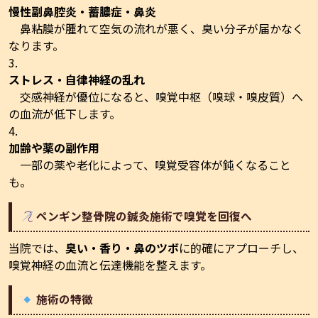
慢性副鼻腔炎・蓄膿症・鼻炎
鼻粘膜が腫れて空気の流れが悪く、臭い分子が届かなく
なります。
ストレス・自律神経の乱れ
交感神経が優位になると、嗅覚中枢（嗅球・嗅皮質）へ
の血流が低下します。
加齢や薬の副作用
一部の薬や老化によって、嗅覚受容体が鈍くなること
も。
ペンギン整骨院の鍼灸施術で嗅覚を回復へ
当院では、
臭い・香り・鼻のツボ
に的確にアプローチし、
嗅覚神経の血流と伝達機能を整えます。
施術の特徴