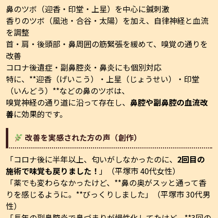
鼻のツボ（迎香・印堂・上星）を中心に鍼刺激
香りのツボ（風池・合谷・太陽）を加え、自律神経と血流
を調整
首・肩・後頭部・鼻周囲の筋緊張を緩めて、嗅覚の通りを
改善
コロナ後遺症・副鼻腔炎・鼻炎にも個別対応
特に、**迎香（げいこう）・上星（じょうせい）・印堂
（いんどう）**などの鼻のツボは、
嗅覚神経の通り道に沿って存在し、
鼻腔や副鼻腔の血流改
善
に効果的です。
改善を実感された方の声（創作）
「コロナ後に半年以上、匂いがしなかったのに、
2回目の
施術で味覚も戻りました！
」（平塚市 40代女性）
「薬でも変わらなかったけど、**鼻の奥がスッと通って香
りを感じるように。**びっくりしました」（平塚市 30代男
性）
「長年の副鼻腔炎で鼻づまりが慢性化してたけど、**3回の