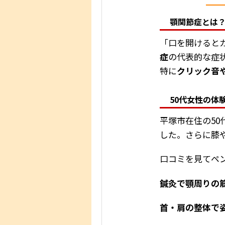
顎関節症とは
「口を開けると
症
の代表的な症
特に
クリック音
50代女性の体
平塚市在住の5
した。さらに膝
口コミを見てペ
鍼灸で顎周りの
首・肩の整体で