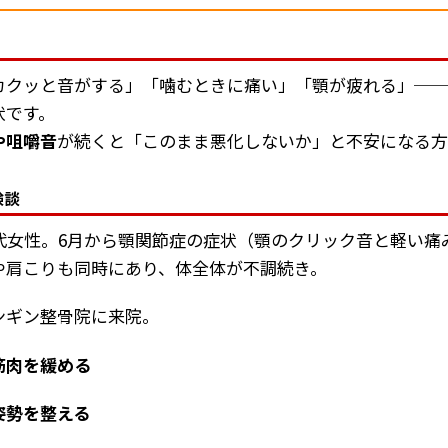
？
カクッと音がする」「噛むときに痛い」「顎が疲れる」─
状です。
や咀嚼音
が続くと「このまま悪化しないか」と不安になる方
験談
0代女性。6月から顎関節症の症状（顎のクリック音と軽い痛
や肩こりも同時にあり、体全体が不調続き。
ンギン整骨院に来院。
筋肉を緩める
姿勢を整える