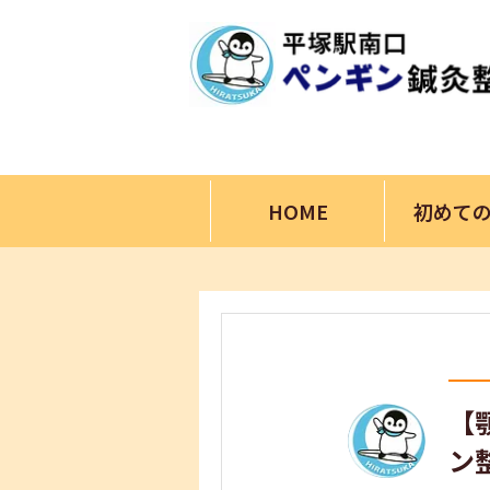
HOME
初めて
【
ン