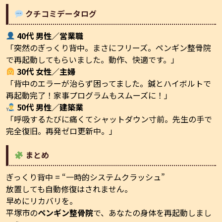
クチコミデータログ
40代 男性／営業職
「突然のぎっくり背中。まさにフリーズ。ペンギン整骨院
で再起動してもらいました。動作、快適です。」
30代 女性／主婦
「背中のエラーが治らず困ってました。鍼とハイボルトで
再起動完了！家事プログラムもスムーズに！」
50代 男性／建築業
「呼吸するたびに痛くてシャットダウン寸前。先生の手で
完全復旧。再発ゼロ更新中。」
まとめ
ぎっくり背中 = “一時的システムクラッシュ”
放置しても自動修復はされません。
早めにリカバリを。
平塚市の
ペンギン整骨院
で、あなたの身体を再起動しまし