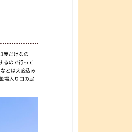
1度だけなの
するので行って
休などは大変込み
淵笹場入り口の民