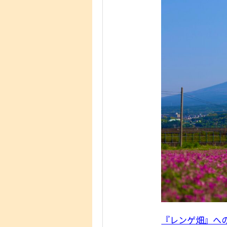
『レンゲ畑』へのG