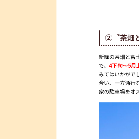
②『茶畑
新緑の茶畑と富
で、
4下旬～5月
みてはいかがで
合い、一方通行
家の駐車場をオ