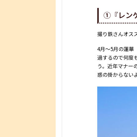
①『レン
撮り鉄さんオス
4月～5月の蓮華
過するので何度
う。近年マナー
惑の掛からない