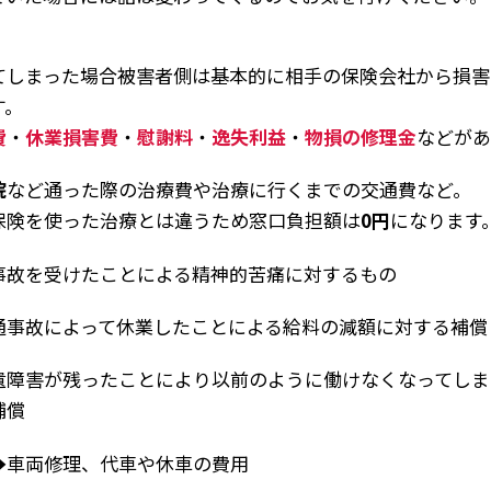
てしまった場合被害者側は基本的に相手の保険会社から損害
す。
費
・
休業損害費
・
慰謝料
・
逸失利益
・
物損の修理金
などがあ
院
など通った際の治療費や治療に行くまでの交通費など。
った治療とは違うため窓口負担額は
0円
になります
事故を受けたことによる精神的苦痛に対するもの
通事故によって休業したことによる給料の減額に対する補償
遺障害が残ったことにより以前のように働けなくなってしま
補償
➡車両修理、代車や休車の費用