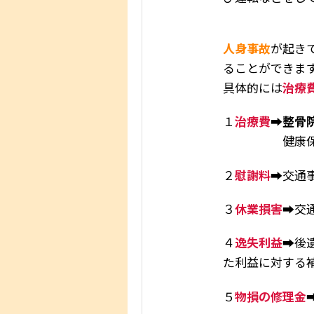
人身事故
が起き
ることができま
具体的には
治療
１
治療費
➡
整骨
健康保険を使
２
慰謝料
➡交通
３
休業損害
➡交
４
逸失利益
➡後
た利益に対する
５
物損の修理金