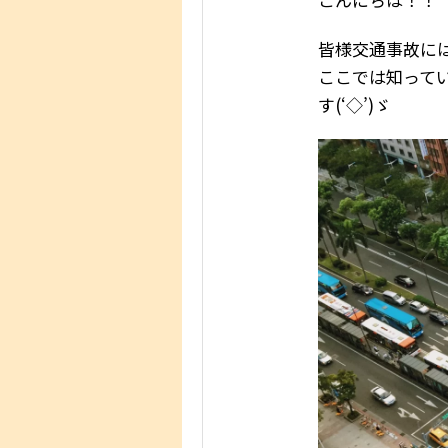
皆様交通事故に
ここでは知って
す(‘◇’)ゞ