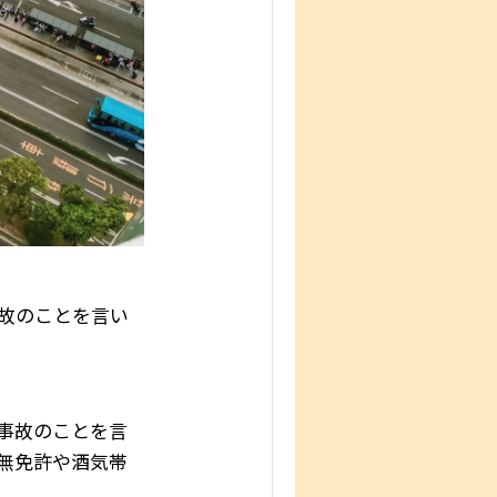
故のことを言い
。
事故のことを言
無免許や酒気帯