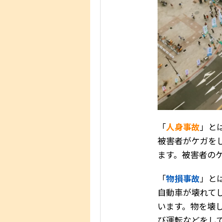
「
人身事故
」と
被害者がケガを
ます。被害者の
「
物損事故
」と
自動車が壊れて
います。物を壊
び運転などをし