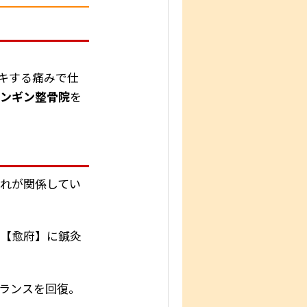
キする痛みで仕
ペンギン整骨院
を
れが関係してい
】【愈府】に鍼灸
ランスを回復。