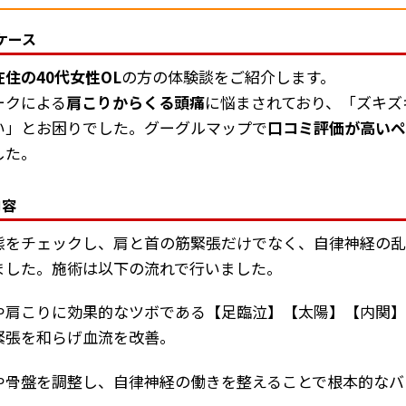
ケース
住の40代女性OL
の方の体験談をご紹介します。
ークによる
肩こりからくる頭痛
に悩まされており、「ズキズ
い」とお困りでした。グーグルマップで
口コミ評価が高い
した。
内容
態をチェックし、肩と首の筋緊張だけでなく、自律神経の乱
ました。施術は以下の流れで行いました。
や肩こりに効果的なツボである【足臨泣】【太陽】【内関
緊張を和らげ血流を改善。
や骨盤を調整し、自律神経の働きを整えることで根本的なバ