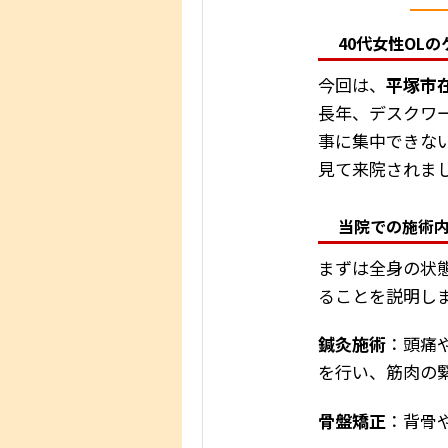
40代女性OLの
今回は、
平塚市在
長年、デスクワ
事に集中できな
見て来院されま
当院での施術
まずは全身の状
ることを説明し
鍼灸施術
：頭痛
を行い、筋肉の
骨盤矯正
：背骨